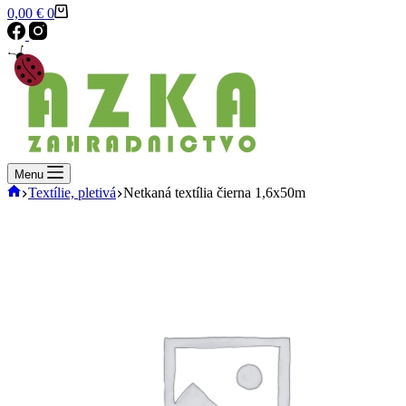
Shopping
0,00
€
0
cart
Menu
Domov
Textílie, pletivá
Netkaná textília čierna 1,6x50m