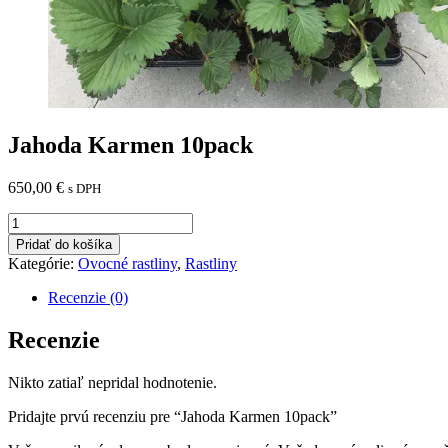
Jahoda Karmen 10pack
650,00
€
s DPH
množstvo
Jahoda
Pridať do košíka
Karmen
Kategórie:
Ovocné rastliny
,
Rastliny
10pack
Recenzie (0)
Recenzie
Nikto zatiaľ nepridal hodnotenie.
Pridajte prvú recenziu pre “Jahoda Karmen 10pack”