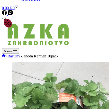
Shopping
0,00
€
0
cart
Menu
Domov
Rastliny
Jahoda Karmen 10pack