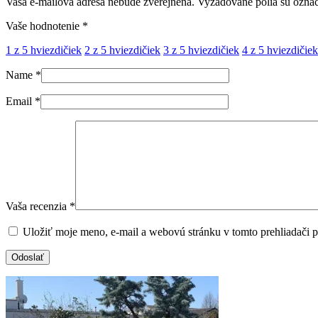
Vaša e-mailová adresa nebude zverejnená.
Vyžadované polia sú ozna
Vaše hodnotenie
*
1 z 5 hviezdičiek
2 z 5 hviezdičiek
3 z 5 hviezdičiek
4 z 5 hviezdičiek
Name
*
Email
*
Vaša recenzia
*
Uložiť moje meno, e-mail a webovú stránku v tomto prehliadači 
Odoslať