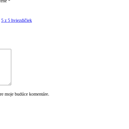
čené
*
5 z 5 hviezdičiek
pre moje budúce komentáre.