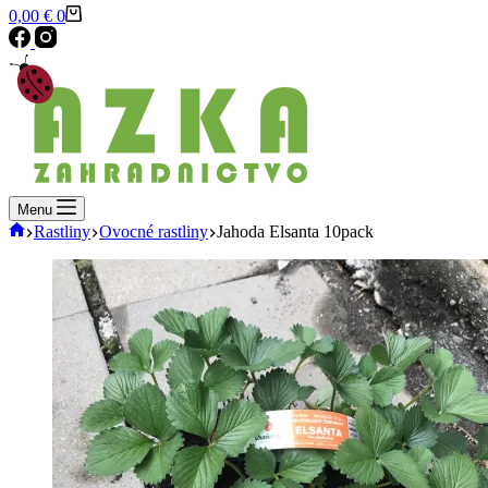
Shopping
0,00
€
0
cart
Menu
Domov
Rastliny
Ovocné rastliny
Jahoda Elsanta 10pack