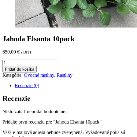
Jahoda Elsanta 10pack
650,00
€
s DPH
množstvo
Jahoda
Pridať do košíka
Elsanta
Kategórie:
Ovocné rastliny
,
Rastliny
10pack
Recenzie (0)
Recenzie
Nikto zatiaľ nepridal hodnotenie.
Pridajte prvú recenziu pre “Jahoda Elsanta 10pack”
Vaša e-mailová adresa nebude zverejnená.
Vyžadované polia sú