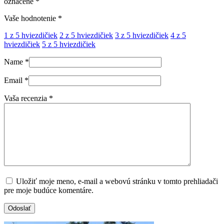
označené
*
Vaše hodnotenie
*
1 z 5 hviezdičiek
2 z 5 hviezdičiek
3 z 5 hviezdičiek
4 z 5
hviezdičiek
5 z 5 hviezdičiek
Name
*
Email
*
Vaša recenzia
*
Uložiť moje meno, e-mail a webovú stránku v tomto prehliadači
pre moje budúce komentáre.
Odoslať