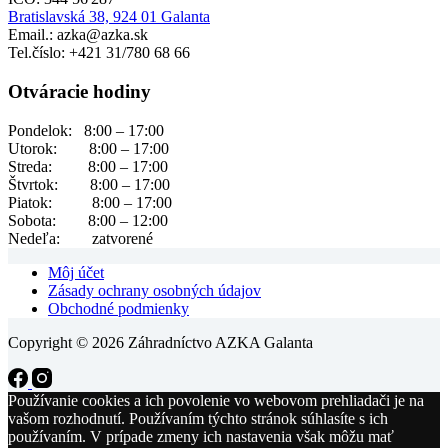
Bratislavská 38, 924 01 Galanta
Email.: azka@azka.sk
Tel.číslo: +421 31/780 68 66
Otváracie hodiny
Pondelok: 8:00 – 17:00
Utorok: 8:00 – 17:00
Streda: 8:00 – 17:00
Štvrtok: 8:00 – 17:00
Piatok: 8:00 – 17:00
Sobota: 8:00 – 12:00
Nedeľa: zatvorené
Môj účet
Zásady ochrany osobných údajov
Obchodné podmienky
Copyright © 2026 Záhradníctvo AZKA Galanta
Používanie cookies a ich povolenie vo webovom prehliadači je na
vašom rozhodnutí. Používaním týchto stránok súhlasíte s ich
používaním. V prípade zmeny ich nastavenia však môžu mať