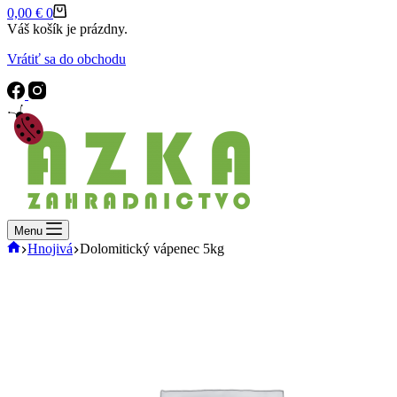
Shopping
0,00
€
0
cart
Váš košík je prázdny.
Vrátiť sa do obchodu
Menu
Domov
Hnojivá
Dolomitický vápenec 5kg