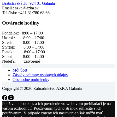
Bratislavská 38, 924 01 Galanta
Email.: azka@azka.sk
Tel.číslo: +421 31/780 68 66
Otváracie hodiny
Pondelok: 8:00 – 17:00
Utorok: 8:00 – 17:00
Streda: 8:00 – 17:00
Štvrtok: 8:00 – 17:00
Piatok: 8:00 – 17:00
Sobota: 8:00 – 12:00
Nedeľa: zatvorené
Môj účet
Zásady ochrany osobných údajov
Obchodné podmienky
Copyright © 2026 Záhradníctvo AZKA Galanta
Používanie cookies a ich povolenie vo webovom prehliadači je na
vašom rozhodnutí. Používaním týchto stránok súhlasíte s ich
používaním. V prípade zmeny ich nastavenia však môžu mať