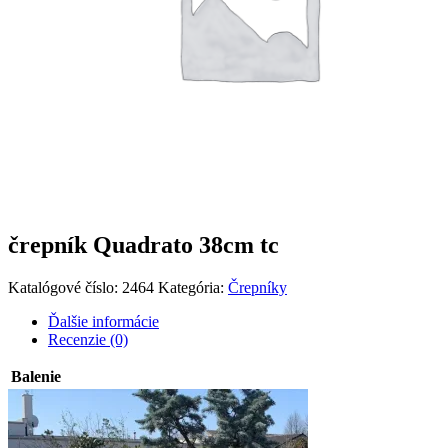
črepník Quadrato 38cm tc
Katalógové číslo:
2464
Kategória:
Črepníky
Ďalšie informácie
Recenzie (0)
Balenie