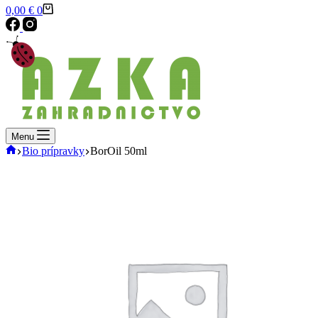
Shopping
0,00
€
0
cart
Menu
Domov
Bio prípravky
BorOil 50ml