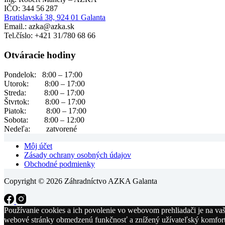
IČO: 344 56 287
Bratislavská 38, 924 01 Galanta
Email.: azka@azka.sk
Tel.číslo: +421 31/780 68 66
Otváracie hodiny
Pondelok: 8:00 – 17:00
Utorok: 8:00 – 17:00
Streda: 8:00 – 17:00
Štvrtok: 8:00 – 17:00
Piatok: 8:00 – 17:00
Sobota: 8:00 – 12:00
Nedeľa: zatvorené
Môj účet
Zásady ochrany osobných údajov
Obchodné podmienky
Copyright © 2026 Záhradníctvo AZKA Galanta
Používanie cookies a ich povolenie vo webovom prehliadači je na va
webové stránky obmedzenú funkčnosť a znížený užívateľský komfor