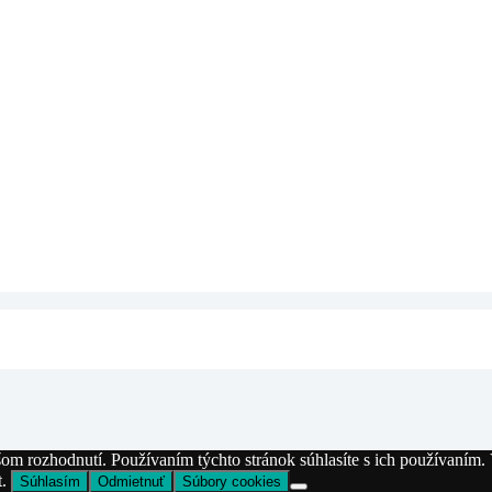
šom rozhodnutí. Používaním týchto stránok súhlasíte s ich používaním
t.
Súhlasím
Odmietnuť
Súbory cookies