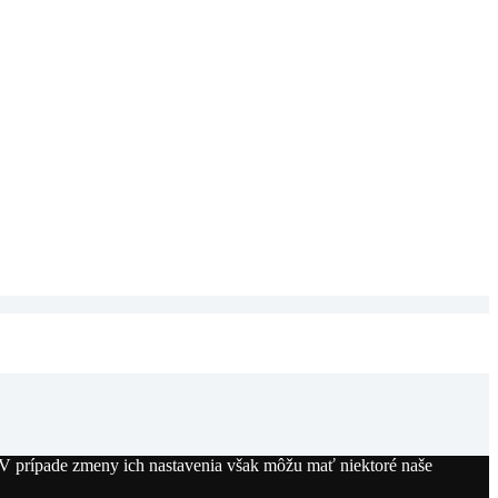
. V prípade zmeny ich nastavenia však môžu mať niektoré naše