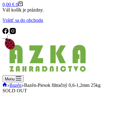
Shopping
0,00
€
0
cart
Váš košík je prázdny.
Vrátiť sa do obchodu
Menu
Domov
Bazén
Bazén-Piesok filtračný 0,6-1,2mm 25kg
SOLD OUT