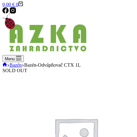
Shopping
0,00
€
0
cart
Menu
Domov
Bazén
Bazén-Odvápňovač CTX 1L
SOLD OUT