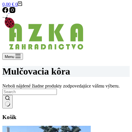
Shopping
0,00
€
0
cart
Menu
Mulčovacia kôra
Neboli nájdené žiadne produkty zodpovedajúce vášmu výberu.
No
results
Košík