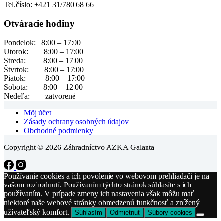
Tel.číslo: +421 31/780 68 66
Otváracie hodiny
Pondelok: 8:00 – 17:00
Utorok: 8:00 – 17:00
Streda: 8:00 – 17:00
Štvrtok: 8:00 – 17:00
Piatok: 8:00 – 17:00
Sobota: 8:00 – 12:00
Nedeľa: zatvorené
Môj účet
Zásady ochrany osobných údajov
Obchodné podmienky
Copyright © 2026 Záhradníctvo AZKA Galanta
Používanie cookies a ich povolenie vo webovom prehliadači je na
vašom rozhodnutí. Používaním týchto stránok súhlasíte s ich
používaním. V prípade zmeny ich nastavenia však môžu mať
niektoré naše webové stránky obmedzenú funkčnosť a znížený
užívateľský komfort.
Súhlasím
Odmietnuť
Súbory cookies