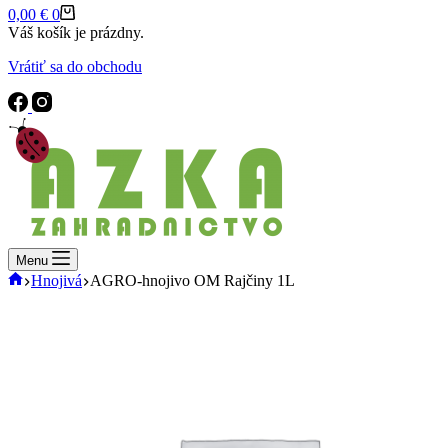
Shopping
0,00
€
0
cart
Váš košík je prázdny.
Vrátiť sa do obchodu
Menu
Domov
Hnojivá
AGRO-hnojivo OM Rajčiny 1L