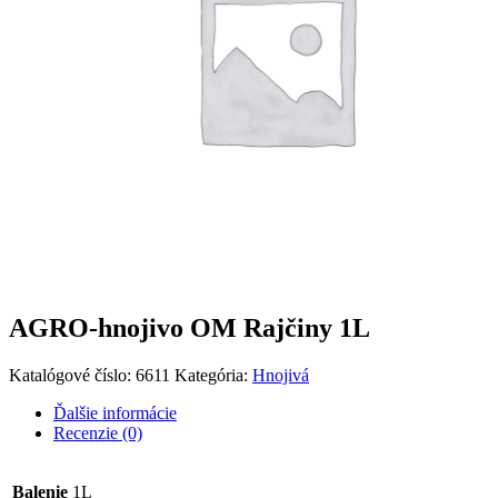
AGRO-hnojivo OM Rajčiny 1L
Katalógové číslo:
6611
Kategória:
Hnojivá
Ďalšie informácie
Recenzie (0)
Balenie
1L