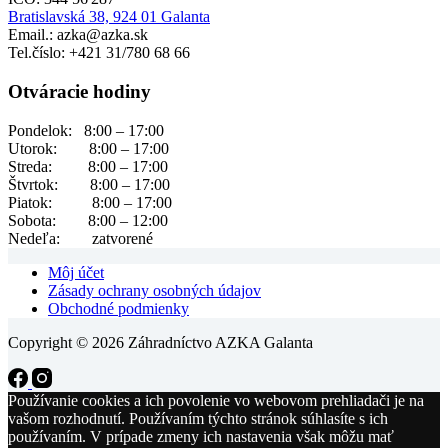
Bratislavská 38, 924 01 Galanta
Email.: azka@azka.sk
Tel.číslo: +421 31/780 68 66
Otváracie hodiny
Pondelok: 8:00 – 17:00
Utorok: 8:00 – 17:00
Streda: 8:00 – 17:00
Štvrtok: 8:00 – 17:00
Piatok: 8:00 – 17:00
Sobota: 8:00 – 12:00
Nedeľa: zatvorené
Môj účet
Zásady ochrany osobných údajov
Obchodné podmienky
Copyright © 2026 Záhradníctvo AZKA Galanta
Používanie cookies a ich povolenie vo webovom prehliadači je na
vašom rozhodnutí. Používaním týchto stránok súhlasíte s ich
používaním. V prípade zmeny ich nastavenia však môžu mať